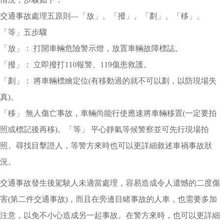
交通事故處理五原則—「放」、「撥」、「劃」、「移」、
「等」五步驟
「放」： 打開車輛危險警示燈，放置車輛故障標誌。
「撥」： 立即撥打110報警、119傷患救護。
「劃」： 將車輛標繪定位(有移動過的就不可以劃，以防現場失
真)。
「移」 無人傷亡事故，車輛尚能行使應速將車輛移置(一定要拍
照或標記後再移)。「等」 平心靜氣等候警察並可先行現場拍
照、尋找目擊證人，等警方來時也可以更詳細敘述車禍事故狀
況。
交通事故發生後駕駛人未適當處理，容易造成令人遺憾的二度傷
害(第二件交通事故)，而且在旁邊目睹事故的人車，也需要多加
注意，以免不小心造成另一起事故。在警方來時，也可以更詳細