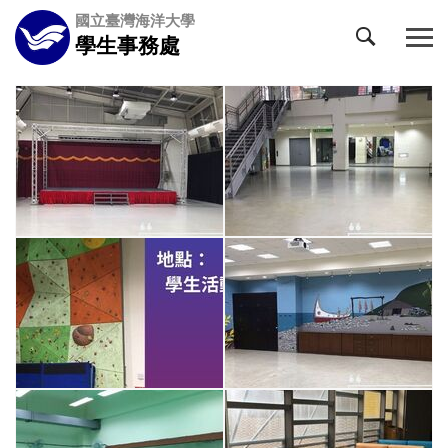
跳
國立臺灣海洋大學
到
學生事務處
主
要
內
容
區