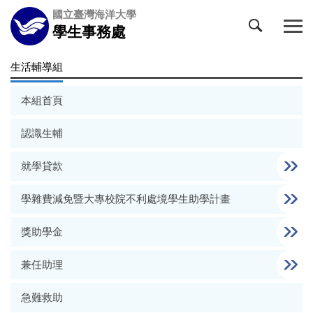
跳
國立臺灣海洋大學
到
學生事務處
主
要
生活輔導組
內
容
本組首頁
區
認識生輔
就學貸款
學雜費減免暨大專校院不利處境學生助學計畫
獎助學金
兼任助理
急難救助