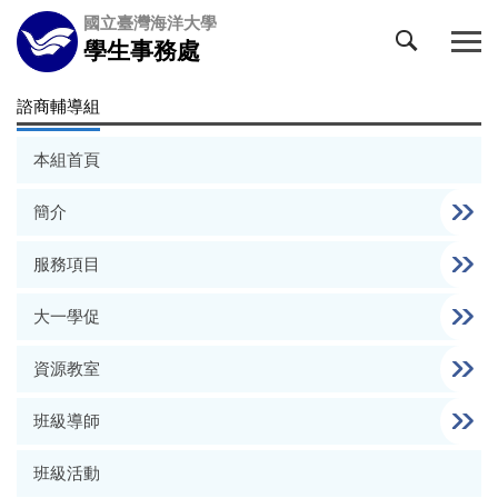
跳
國立臺灣海洋大學
到
學生事務處
主
要
諮商輔導組
內
容
本組首頁
區
簡介
服務項目
大一學促
資源教室
班級導師
班級活動