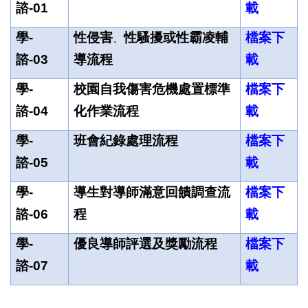
諮-01
載
學-
性侵害
性騷擾或性霸凌輔
檔案下
、
諮-03
導流程
載
學-
校園自我傷害危機處置標準
檔案下
諮-04
化作業流程
載
學-
班會紀錄處理流程
檔案下
諮-05
載
學-
導生對導師滿意回饋調查流
檔案下
諮-06
程
載
學-
優良導師評選及獎勵流程
檔案下
諮-07
載