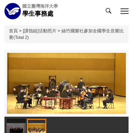
跳
國立臺灣海洋大學
到
學生事務處
主
要
內
首頁
>
[課指組]活動照片
>
絲竹國樂社參加全國學生音樂比
容
賽(Total 2)
區