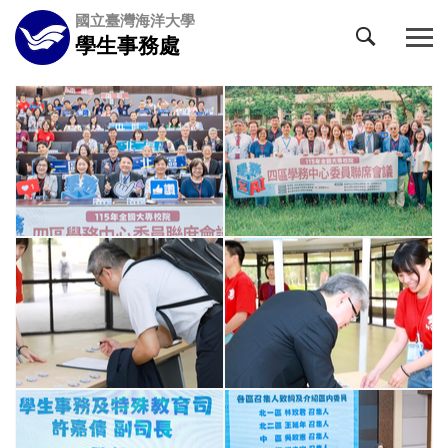
跳
國立臺灣海洋大學
到
學生事務處
主
要
內
容
區