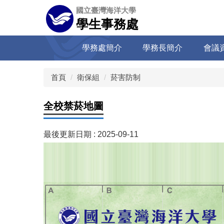
跳
國立臺灣海洋大學
到
學生事務處
主
要
學務處簡介
學務長簡介
會議
內
容
區
首頁
衛保組
菸害防制
全校禁菸地圖
最後更新日期 :
2025-09-11