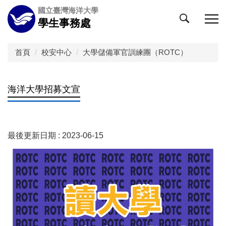
跳
國立臺灣海洋大學
到
學生事務處
主
要
內
首頁
校安中心
大學儲備軍官訓練團（ROTC）
容
區
海洋大學招募文宣
最後更新日期 :
2023-06-15