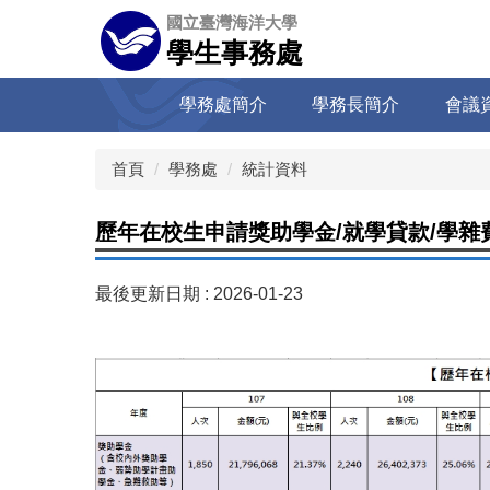
跳
國立臺灣海洋大學
到
學生事務處
主
要
學務處簡介
學務長簡介
會議
內
容
區
首頁
學務處
統計資料
歷年在校生申請獎助學金/就學貸款/學雜
最後更新日期 :
2026-01-23