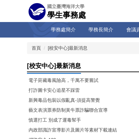
跳
國立臺灣海洋大學
到
學生事務處
主
要
學務處簡介
學務長簡介
會議
內
容
區
首頁
[校安中心]最新消息
[校安中心]最新消息
電子菸藏毒風險高，千萬不要嘗試
打詐圖卡安心追星不踩雷
新興毒品包裝以假亂真-須提高警覺
藝文表演票券防制黃牛票詐騙聯合宣導
慎選打工 別成了運毒幫手
內政部識詐宣導影片及圖片等素材下載連結