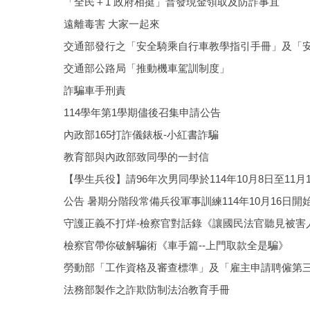
「全民＋1 政府相挺」普發現金領取及防詐事宜
遠離毒害 大家一起來
交通部發行之「安全騎乘自行車教學指引手冊」及「
交通部公路局「推動機車駕訓制度」
詐騙車手刑責
114學年第1學期儘後召集申請公告
內政部165打詐儀錶板-小紅書詐騙
教育部與內政部致同學的一封信
【學生兵役】請96年次男同學於114年10月8日至11
公告 暑期分階段常備兵役軍事訓練114年10月16日開
守護正義不打烊-檢察官對話錄《讓國民法官聽見被害
檢察官帶你破解騙術《車手篇--上門取款全是騙》
勞動部「工作資格及審查標準」及「雇主申請聘僱第
法務部製作之詐欺防制法治教育手冊