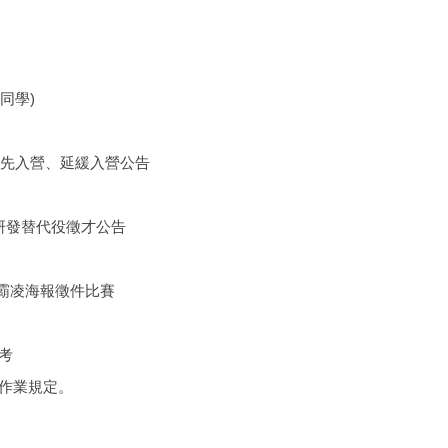
同學)
優先入營、延緩入營公告
研發替代役徵才公告
網路霸凌海報徵件比賽
考
選作業規定。