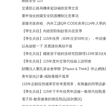
網路安全 123
交通部公路局機車駕訓補助宣導文宣
重申強化校園安全防護機制注意事項
基隆市政府校、內外工讀QR-CODE表單(114年入學的
【學生兵役】內政部防制妨害兵役宣導
【學生兵役】115年役男（83年次至93年次），申請
以為放鬆一下 其實讓你萬劫不復
【學生兵役】國家原子能科技研究院辦理115年第3次
【學生兵役】115年度外交替代役線上說明會
財團法人董氏基金會舉辦【Pause & Think】停止
青年韶光計畫-戒除毒癮不孤單
115年志願役預備軍官班考選簡章，有興趣的同學請參
【學生兵役】115年下半年役男申請服一般替代役甄
電子菸-敵害健康的潮流用品(請勿嘗試)