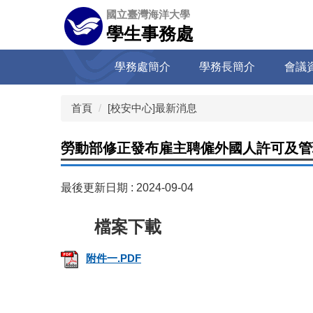
跳
國立臺灣海洋大學
到
學生事務處
主
要
學務處簡介
學務長簡介
會議
內
容
區
首頁
[校安中心]最新消息
勞動部修正發布雇主聘僱外國人許可及管
最後更新日期 :
2024-09-04
附件一.PDF