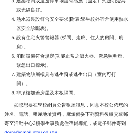
建築物內或週邊停車場設有感應（固定）式照明燈具
或光線良好。
熱水器裝設符合安全要求(附表:學生校外宿舍使用熱水
器安全診斷表)。
設有住宅火警警報器 (梯間、走廊、住人的房間、廚
房) 。
消防設備符合規定(功能正常之滅火器、緊急照明燈、
緊急出口標示)。
建築物該層樓具有逃生窗或逃生出口（室內可打
開）。
非頂樓加蓋房屋及木板隔間。
如您想要在學校網頁公告租屋訊息，同意本校公佈您的
姓名、電話、租屋地址資料，麻煩備妥下列資料後繳交或郵
寄至活動中心3樓學生事務處住宿輔導組，或電子郵件寄到
dorm@email.ntou.edu.tw
。