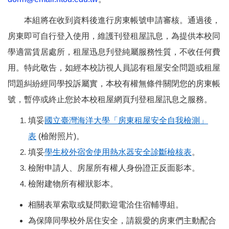
本組將在收到資料後進行房東帳號申請審核。通過後，
房東即可自行登入使用，維護刊登租屋訊息，為提供本校同
學適當賃居處所，租屋迅息刋登純屬服務性質，不收任何費
用。特此敬告，如經本校訪視人員認有租屋安全問題或租屋
問題糾紛經同學投訴屬實，本校有權無條件關閉您的房東帳
號，暫停或終止您於本校租屋網頁刋登租屋訊息之服務。
填妥
國立臺灣海洋大學「房東租屋安全自我檢測」
表
(檢附照片)。
填妥
學生校外宿舍使用熱水器安全診斷檢核表
。
檢附申請人、房屋所有權人身份證正反面影本。
檢附建物所有權狀影本。
相關表單索取或疑問歡迎電洽住宿輔導組。
為保障同學校外居住安全，請親愛的房東們主動配合