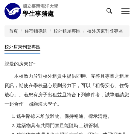
跳
國立臺灣海洋大學
到
學生事務處
主
要
內
首頁
住宿輔導組
校外租屋專區
校外房東刊登專區
容
區
校外房東刊登專區
親愛的房東好~
本校致力於對校外租賃生提供即時、完整且專業之租屋
資訊，期使在學校盡心規劃努力下，可以「租得安心、住得
放心」。若您有房子出租並且符合下列條件者，誠摯邀請您
一起合作，照顧海大學子。
逃生路線未堆放雜物、保持暢通、標示清楚。
建築物具有共同門禁且能隨時上鎖管制。