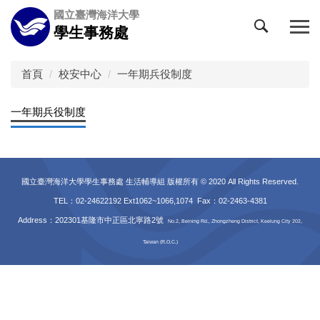
跳
國立臺灣海洋大學
到
學生事務處
主
要
內
首頁
校安中心
一年期兵役制度
容
區
一年期兵役制度
國立臺灣海洋大學學生事務處 生活輔導組 版權所有 © 2020 All Rights Reserved.
TEL：02-24622192 Ext1062~1066,1074 Fax
：02-2463-4381
Address：202301基隆市中正區北寧路2號
No.2, Beining Rd., Zhongzheng District, Keelung City 202,
Taiwan (R.O.C.)