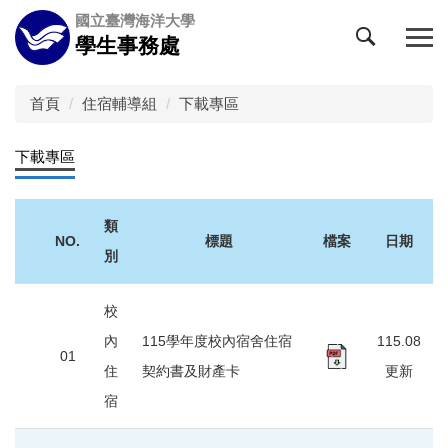
跳
國立臺灣海洋大學
到
學生事務處
主
要
內
首頁
住宿輔導組
下載專區
容
區
下載專區
類
NO.
標題
檔案
日期
別
校
內
115學年度校內宿舍住宿
115.08
01
住
契約書及財產卡
更新
宿