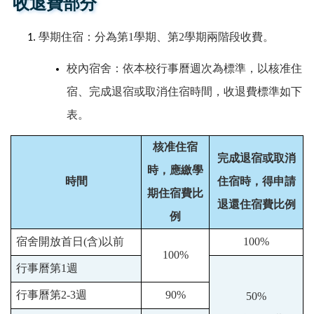
收退費部分
學期住宿
：分為第
1
學期、第
2
學期兩階段收費
。
校內宿舍：依本校行事曆
週
次為標準，以核准住
宿、
完成退宿
或取消住宿時間，收退費標準如下
表。
核准住宿
完成退宿或
取消
時，應繳學
時間
住宿時，得申請
期住宿費比
退還住宿費比例
例
宿舍開放首日
(
含
)
以前
100%
100%
行事曆第
1
週
行事曆第
2-3
週
90%
50%