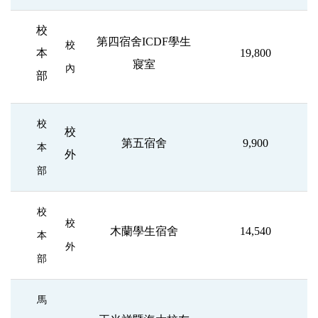
校
第四宿舍ICDF學生
校
本
19,800
寢室
內
部
校
校
第五宿舍
9,900
本
外
部
校
校
木蘭學生宿舍
14,540
本
外
部
馬