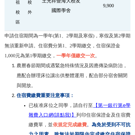
王光祥暨海大校友
祖
校
9,900
國際學舍
校
外
區
申請住宿期間為一學年(第1、2學期及寒假)，寒假及
第2學期
無須重新申請。住宿費分
第1、2學期
繳交，住宿保證金
1,000
元為
第1學期
繳交，
一學年僅繳交一次
。
農曆春節期間或遇緊急特殊情況
及因應傳染病防治，
應配合辦理床位讓出供整體運用，配合部分宿舍關閉
與開放。
住宿費繳費重要注意事項：
已核准床位之同學，請自行至
【第一銀行第e學
雜費入口網(請點我)】
列印住宿保證金及住宿費
繳費單，並
依規定完成繳費
。
為免於受到不可抗
力之因素，致無法於期限內完成繳交住宿保證