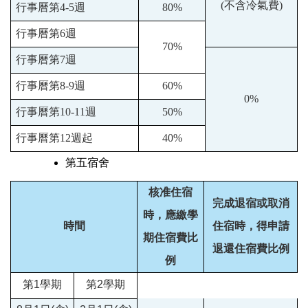
(
不含冷氣費
)
行事曆第
4-5
週
80%
行事曆第
6
週
70%
行事曆第
7
週
行事曆第
8-9
週
60%
0%
行事曆第
10-11
週
50%
行事曆第
12
週
起
40%
第五宿舍
核准住宿
完成退宿或
取消
時，應繳學
時間
住宿時，得申請
期住宿費比
退還住宿費比例
例
第
1
學期
第
2
學期