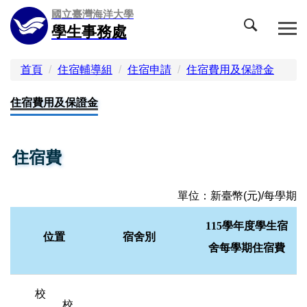
跳
國立臺灣海洋大學
到
學生事務處
主
要
內
容
首頁
住宿輔導組
住宿申請
住宿費用及保證金
區
住宿費用及保證金
住宿費
單位：新臺幣(元)/每學期
115學年度學生宿
位置
宿舍別
舍每學期住宿費
校
校