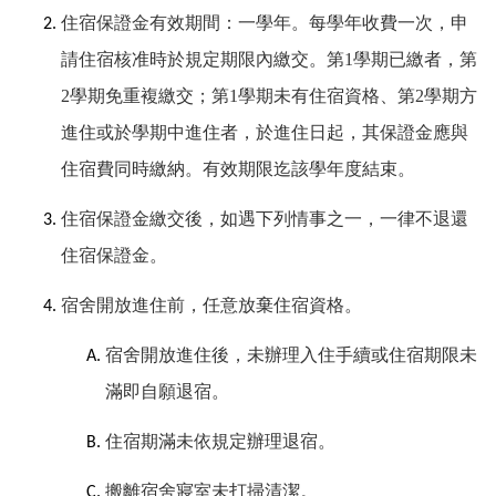
住宿保證金有效期間：
一
學年。每學年收費一次，申
請住宿核准時於規定期限內繳交。第
1
學期已繳者，第
2
學期免重複繳交；第
1
學期未有住宿資格、第
2
學期方
進住或於學期中進住者，
於進住
日起，其保證金應與
住宿費同時繳納。
有效期限迄該學年
度結束。
住宿保證金繳交後，如遇下列情事之一，一律不退還
住宿保證金。
宿舍開放
進住前
，任意放棄住宿資格。
宿舍開放進住後，未辦理入住手續或住宿期限未
滿即
自願退宿
。
住宿期滿未依規定
辦理退宿
。
搬離宿舍寢室未打掃清潔。