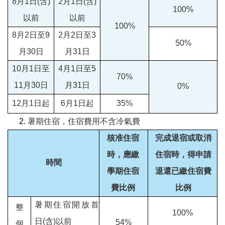
8
月
1
日
(
含
)
2
月
1
日
(
含
)
100%
以前
以前
100%
8
月
2
日至
9
2
月
2
日至
3
50%
月
30
日
月
31
日
10
月
1
日至
4
月
1
日至
5
70%
11
月
30
日
月
31
日
0%
12
月
1
日起
6
月
1
日起
35%
暑期住宿，住宿費用不含冷氣費
核准住宿
完成退宿或
取消
時，應繳
住宿時，得申請
時間
學期住宿
退還已繳住宿費
費比例
比例
暑期住宿開放首
整
100%
日
(
含
)
以前
54%
個