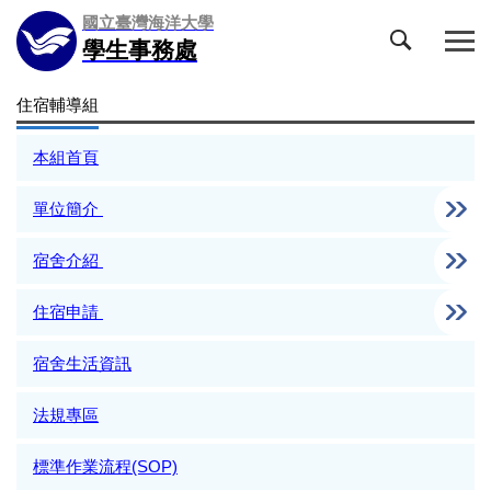
跳
國立臺灣海洋大學
到
學生事務處
主
要
住宿輔導組
內
容
本組首頁
區
單位簡介
宿舍介紹
住宿申請
宿舍生活資訊
法規專區
標準作業流程(SOP)