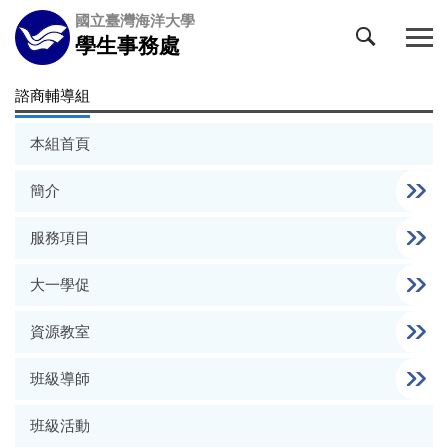
跳
國立臺灣海洋大學
到
學生事務處
主
要
諮商輔導組
內
容
本組首頁
區
簡介
服務項目
大一學促
資源教室
班級導師
班級活動