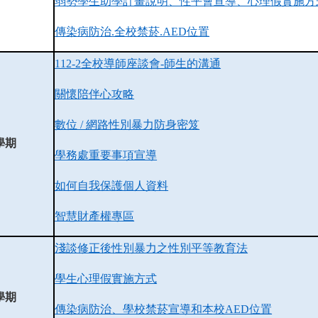
弱勢學生助學計畫說明、性平會宣導、心理假實施方
傳染病防治.全校禁菸.AED位置
112-2全校導師座談會-師生的溝通
關懷陪伴心攻略
數位 / 網路性別暴力防身密笈
學期
學務處重要事項宣導
如何自我保護個人資料
智慧財產權專區
淺談修正後性別暴力之性別平等教育法
學生心理假實施方式
學期
傳染病防治、學校禁菸宣導和本校AED位置