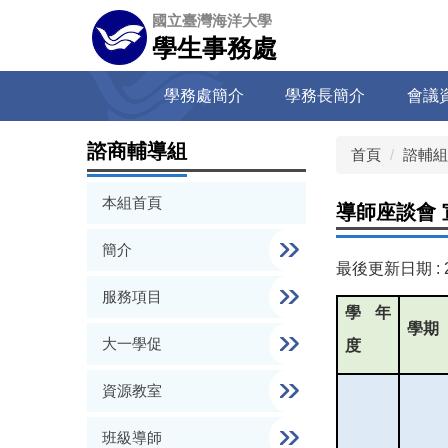
跳
國立臺灣海洋大學
到
學生事務處
主
要
學務處簡介
學務長簡介
會議
內
容
區
諮商輔導組
首頁
諮輔組
本組首頁
導師座談會 
簡介
最後更新日期 :
服務項目
學年
學期
大一學促
度
資源教室
班級導師