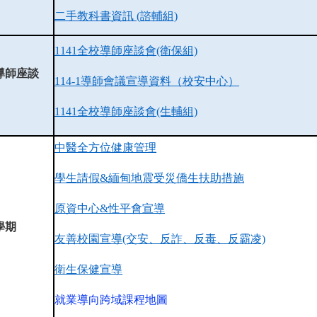
二手教科書資訊 (諮輔組)
1141全校導師座談會(衛保組)
導師座談
114-1導師會議宣導資料（校安中心）
1141全校導師座談會(生輔組)
中醫全方位健康管理
學生請假&緬甸地震受災僑生扶助措施
原資中心&性平會宣導
學期
友善校園宣導(交安、反詐、反毒、反霸凌)
衛生保健宣導
就業導向跨域課程地圖