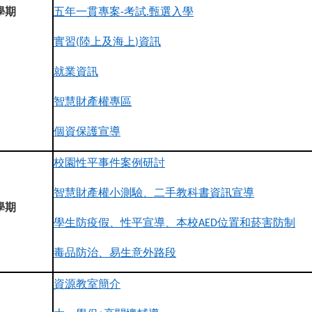
學期
五年一貫專案
考試
甄選入學
-
.
實習
陸上及海上
資訊
(
)
就業資訊
智慧財產權專區
個資保護宣導
校園性平事件案例研討
智慧財產權小測驗、二手教科書資訊宣導
學期
學生防疫假、性平宣導、本校
位置和菸害防制
AED
毒品防治、易生意外路段
資源教室簡介