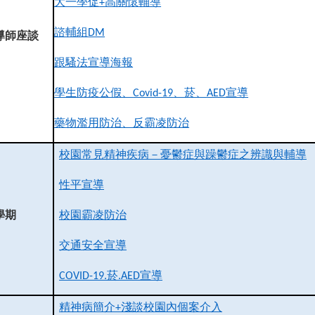
大一學促
高關懷輔導
+
諮輔組
DM
導師座談
跟騷法宣導海報
學生防疫公假、
、菸、
宣導
Covid-19
AED
藥物濫用防治、反霸凌防治
校園常見精神疾病－憂鬱症與躁鬱症之辨識與輔導
性平宣導
學期
校園霸凌防治
交通安全宣導
菸
宣導
COVID-19.
.AED
精神病簡介
淺談校園內個案介入
+