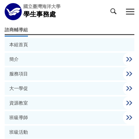
跳
國立臺灣海洋大學
到
學生事務處
主
要
諮商輔導組
內
容
本組首頁
區
簡介
服務項目
大一學促
資源教室
班級導師
班級活動