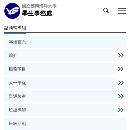
跳
國立臺灣海洋大學
到
學生事務處
主
要
諮商輔導組
內
容
本組首頁
區
簡介
服務項目
大一學促
資源教室
班級導師
班級活動