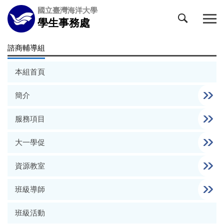
跳
國立臺灣海洋大學
到
學生事務處
主
要
諮商輔導組
內
容
本組首頁
區
簡介
服務項目
大一學促
資源教室
班級導師
班級活動