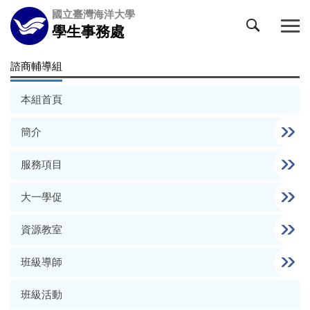
跳
國立臺灣海洋大學
到
學生事務處
主
要
諮商輔導組
內
容
本組首頁
區
簡介
服務項目
大一學促
資源教室
班級導師
班級活動