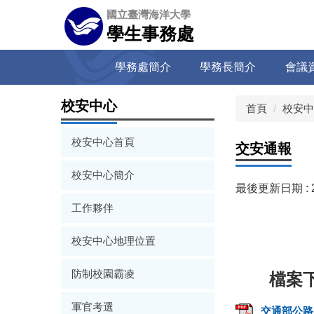
跳
國立臺灣海洋大學
到
學生事務處
主
要
學務處簡介
學務長簡介
會議
內
容
區
校安中心
首頁
校安中
校安中心首頁
交安通報
校安中心簡介
最後更新日期 :
工作夥伴
校安中心地理位置
防制校園霸凌
軍官考選
交通部公路