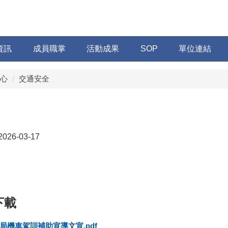
資訊
成員職掌
活動成果
SOP
單位連結
心
交通安全
2026-03-17
局機車駕訓補助宣導文宣.pdf