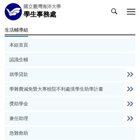
跳
國立臺灣海洋大學
到
學生事務處
主
要
生活輔導組
內
容
本組首頁
區
認識生輔
就學貸款
學雜費減免暨大專校院不利處境學生助學計畫
獎助學金
兼任助理
急難救助