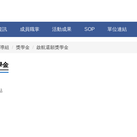
資訊
成員職掌
活動成果
SOP
單位連結
導組
獎學金
啟航還願獎學金
學金
點