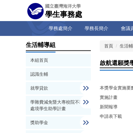
跳
國立臺灣海洋大學
到
學生事務處
主
要
學務處簡介
學務長簡介
會議
內
容
區
生活輔導組
首頁
生活輔
本組首頁
啟航還願獎
認識生輔
本獎學金實施要
就學貸款
實施計畫
學雜費減免暨大專校院不利
新聞報導
處境學生助學計畫
申請表下載
獎助學金