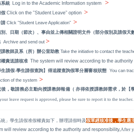
>
Log in to the Academic Information system
務系統
>
Click on the "Student Leave" option
請假
>
Click "Student Leave Application"
申請
類別、日期（節次）、事由並上傳相關證明文件（部分假別及請假天
>
Archive and send out
出
Take the initiative to contact the tea
授課教師及系（所）辦公室助教
The system will review according to the authority
假權責送請核准
You can trac
學生請假-學生請假查詢】得追蹤查詢假單分層審核狀態
>
nction of the system
意後，敬請務必主動向授課教師報備（ 亦得依授課教師需求，於【
your leave request is approved, please be sure to report it to the teacher.
系統」學生請假准假權責如下，辦理請假時及
假單經核准後，學生應
 will review according to the authority and responsibility,
After y