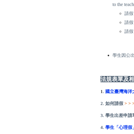
to the teach
請假
請假
請假
學生因公
法規表單及
1
.
國立臺灣海洋
2. 如何請假
> > 
3
. 學生出差申請
4.
學生「心理假