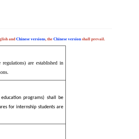
nglish and
Chinese versions
, the
Chinese version
shall prevail.
 regulations) are established in
ions.
g education programs) shall be
res for internship students are