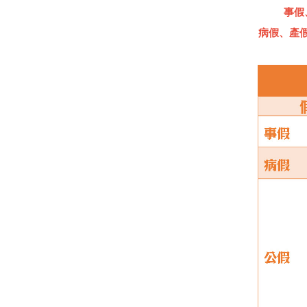
事假
病假、產