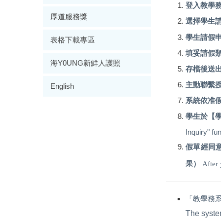
登入教學
厚道服務獎
選擇學生
學生請假
表格下載專區
填妥請假
海Y0UNG新鮮人護照
存檔後送
主動聯繫
English
系統依准
學生於【
Inquiry" fu
假單經同
果）
After 
「教學務
The system