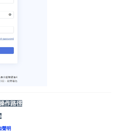
操作路徑
s
知聲明