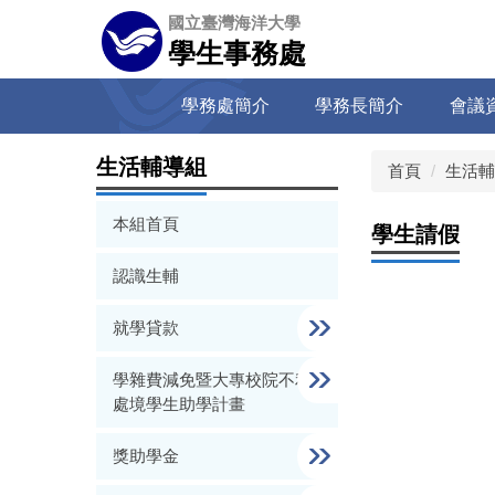
跳
國立臺灣海洋大學
到
學生事務處
主
要
學務處簡介
學務長簡介
會議
內
容
區
生活輔導組
首頁
生活輔
本組首頁
學生請假
認識生輔
就學貸款
學雜費減免暨大專校院不利
處境學生助學計畫
獎助學金