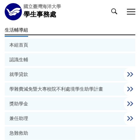
跳
國立臺灣海洋大學
到
學生事務處
主
要
生活輔導組
內
容
本組首頁
區
認識生輔
就學貸款
學雜費減免暨大專校院不利處境學生助學計畫
獎助學金
兼任助理
急難救助