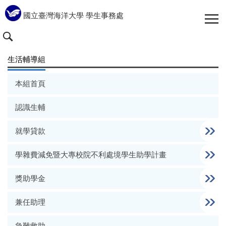
跳
國立臺灣海洋大學 學生事務處
到
主
要
內
生活輔導組
容
區
本組首頁
認識生輔
就學貸款
學雜費減免暨大專校院不利處境學生助學計畫
獎助學金
兼任助理
急難救助