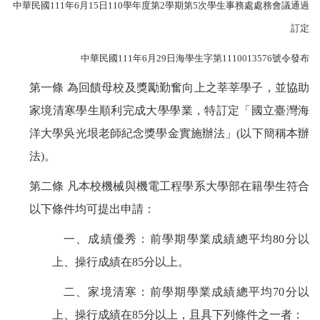
中華民國
111
年
6
月
15
日
110
學年度第
2
學期第
5
次學生事務處處務會議通過
訂定
中華民國
111
年
6
月
29
日海學生字第
1110013576
號令發布
第一條 為回饋母校及獎勵勤奮向上之莘莘學子，並協助
家境清寒學生順利完成大學學業，特訂定「國立臺灣海
洋大學吳光垠老師紀念獎學金實施辦法」(以下簡稱本辦
法)。
第二條 凡本校機械與機電工程學系大學部在籍學生符合
以下條件均可提出申請：
一、成績優秀：前學期學業成績總平均80分以
上、操行成績在85分以上。
二、家境清寒：前學期學業成績總平均70分以
上、操行成績在85分以上，且具下列條件之一者：