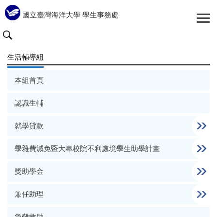
跳
國立臺灣海洋大學 學生事務處
到
主
要
內
生活輔導組
容
區
本組首頁
認識生輔
就學貸款
學雜費減免暨大專校院不利處境學生助學計畫
獎助學金
兼任助理
急難救助