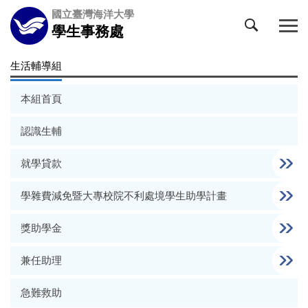
跳
國立臺灣海洋大學
到
學生事務處
主
要
生活輔導組
內
容
本組首頁
區
認識生輔
就學貸款
學雜費減免暨大專校院不利處境學生助學計畫
獎助學金
兼任助理
急難救助