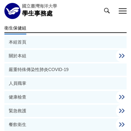
跳
國立臺灣海洋大學
到
學生事務處
主
要
衛生保健組
內
容
本組首頁
區
關於本組
嚴重特殊傳染性肺炎COVID-19
人員職掌
健康檢查
緊急救護
餐飲衛生