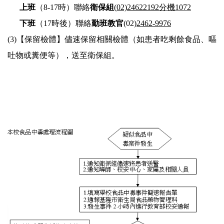
上班
（
8-17
時）聯絡
衛保組
(
02)24622192
分機
1072
下班
（
17
時後）聯絡
勤班教官
(02)
2462-9976
(3)
【保留檢體】儘速保留相關檢體（如患者吃剩餘食品、嘔
吐物或
糞便等），送至衛保組。