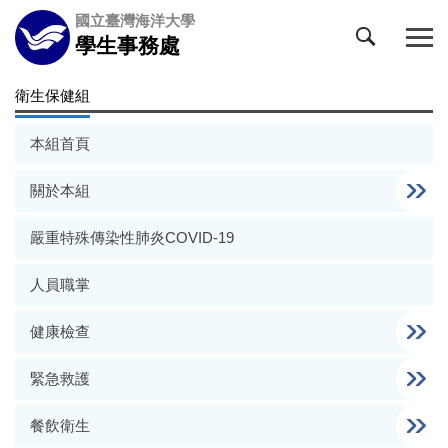
跳
國立臺灣海洋大學
到
學生事務處
主
要
衛生保健組
內
容
本組首頁
區
關於本組
嚴重特殊傳染性肺炎COVID-19
人員職掌
健康檢查
緊急救護
餐飲衛生