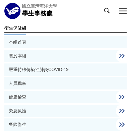
跳
國立臺灣海洋大學
到
學生事務處
主
要
衛生保健組
內
容
本組首頁
區
關於本組
嚴重特殊傳染性肺炎COVID-19
人員職掌
健康檢查
緊急救護
餐飲衛生