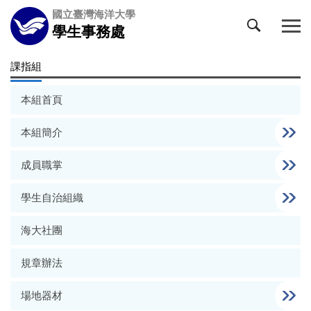
跳
國立臺灣海洋大學
到
學生事務處
主
要
課指組
內
容
本組首頁
區
本組簡介
成員職掌
學生自治組織
海大社團
規章辦法
場地器材