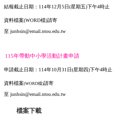
結報截止日期：
114
年
12
月
5
日
(
星期五
)
下午
4
時止
資料檔案
(WORD
檔
)
請寄
至
junhsin@email.ntou.edu.tw
115
年帶動中小學活動計畫申請
申請截止日期：
114
年
10
月
31
日
(
星期四
)
下午
4
時止
資料檔案
請寄
(WORD
檔
)
至
junhsin@email.ntou.edu.tw