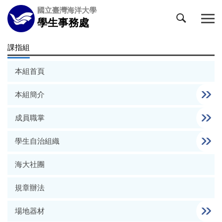
跳
國立臺灣海洋大學
到
學生事務處
主
要
課指組
內
容
本組首頁
區
本組簡介
成員職掌
學生自治組織
海大社團
規章辦法
場地器材