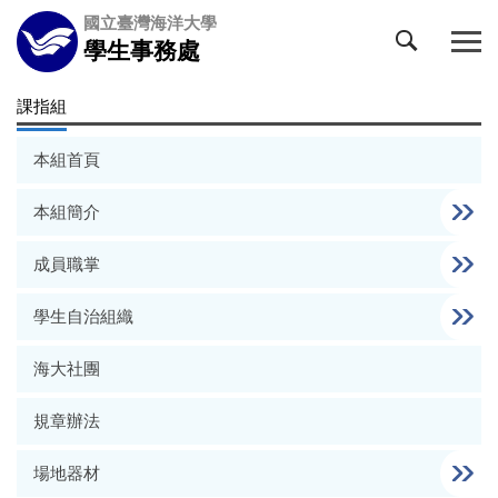
跳
國立臺灣海洋大學
到
學生事務處
主
要
課指組
內
容
本組首頁
區
本組簡介
成員職掌
學生自治組織
海大社團
規章辦法
場地器材