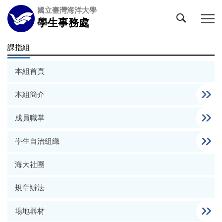
跳
國立臺灣海洋大學
到
學生事務處
主
要
課指組
內
容
本組首頁
區
本組簡介
成員職掌
學生自治組織
海大社團
規章辦法
場地器材