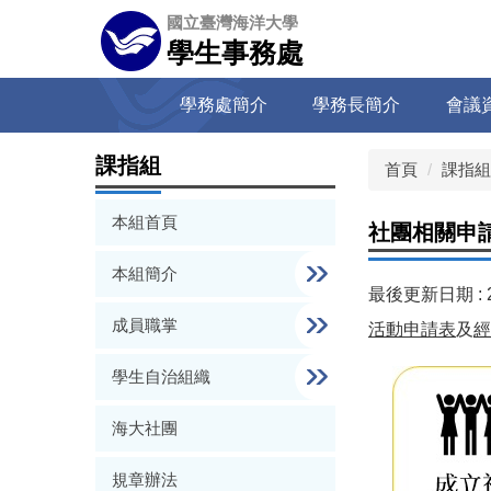
跳
國立臺灣海洋大學
到
學生事務處
主
要
學務處簡介
學務長簡介
會議
內
容
區
課指組
首頁
課指組
本組首頁
社團相關申
本組簡介
最後更新日期 :
成員職掌
活動申請表
及
經
學生自治組織
海大社團
規章辦法