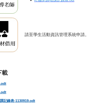
社團老師授課記錄表.odt
請至
學生活動資訊管理系統申請
。
odt
odt
錄表-1130919.odt