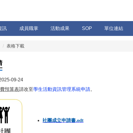
資訊
成員職掌
活動成果
SOP
單位連結
表格下載
請
2025-09-24
費預算表
請改至
學生活動資訊管理系統申請
。
社團成立申請書.odt