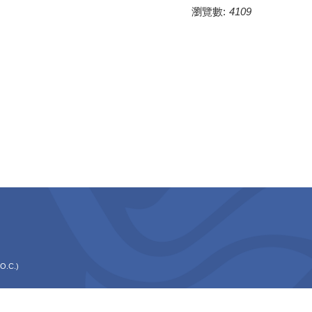
瀏覽數:
4109
O.C.)