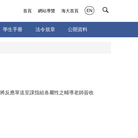
EN
首頁
網站導覽
海大首頁
學生手冊
法令規章
公開資料
將反應單送至課指組各屬性之輔導老師簽收