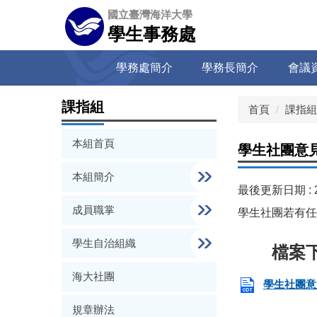
跳
國立臺灣海洋大學
到
學生事務處
主
要
學務處簡介
學務長簡介
會議
內
容
區
課指組
首頁
課指組
本組首頁
學生社團意
本組簡介
最後更新日期 :
成員職掌
學生社團若有任
學生自治組織
海大社團
學生社團意見
規章辦法