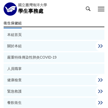
跳
國立臺灣海洋大學
到
學生事務處
主
要
衛生保健組
內
容
本組首頁
區
關於本組
嚴重特殊傳染性肺炎COVID-19
人員職掌
健康檢查
緊急救護
餐飲衛生