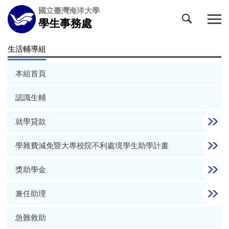
跳
國立臺灣海洋大學
到
學生事務處
主
要
生活輔導組
內
容
本組首頁
區
認識生輔
就學貸款
學雜費減免暨大專校院不利處境學生助學計畫
獎助學金
兼任助理
急難救助