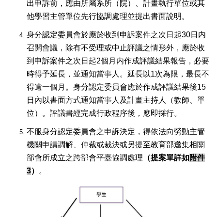
出申訴前，應由所屬系所（院）、計畫執行單位或其
他學習主管單位先行協調處理並提出書面說明。
身分認定委員會於應於收到申訴案件之次日起30日内
召開會議，除有不受理或中止評議之情形外，應於收
到申訴案件之次日起2個月内作成評議結果報告，必要
時得予延長，並通知當事人。延長以1次為限，最長不
得逾一個月。身分認定委員會應於作成評議結果後15
日內以書面方式通知當事人及計畫主持人（教師、單
位）。評議書經完成行政程序後，應即採行。
不服身分認定委員會之申訴決定，得依法向勞動主管
機關申請調解、仲裁或裁決或另提至教育部邀集相關
部會所成立之跨部會平臺協調處理
（提案單詳如
附件
3
）
。