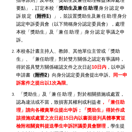
指導原則」及本校「獎助生及兼任助理權益保障處理
要點」
，訂定本校「
獎助生及
兼任助理
身分認定申
訴規定
（
附件1
）
」，並設置
獎助生及
兼任助理
身分
認定申訴委員會
（以下簡稱身分認定委員會），
處理
本校「獎助生」及「
兼任助理
」
身分認定
爭議之申
訴
。
本校各計晝主持人、教師、其他單位主管或「獎助
生」、「兼任助理」對於雙方關係之認定有爭議時，
得於簽具雙方關係確認文件之次日起
10日内
，以申訴
申請書
（
附件2
）
向身分認定委員會提出申訴。
同一申
訴案件之提出以1次為限
。
「獎助生」及「
兼任助理
」對於相關措施或處置，
認為違法或不當，致損害其權利或利益者
，「兼任助
理」請向各權責單位提出申訴；「獎助生」得於作成
該措施或處置之次日起15日內以書面提列具體事實並
檢附相關資料提送學生申訴評議委員會辦理
，學生提