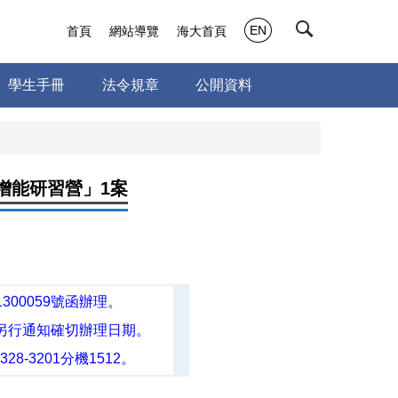
EN
首頁
網站導覽
海大首頁
學生手冊
法令規章
公開資料
增能研習營」1案
300059號函辦理。
另行通知確切辦理日期。
-3201分機1512。