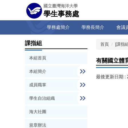
跳
國立臺灣海洋大學
到
學生事務處
主
要
學務處簡介
學務長簡介
會議
內
容
區
課指組
首頁
[課指
本組首頁
有關國立體
本組簡介
最後更新日期 :
成員職掌
學生自治組織
海大社團
規章辦法