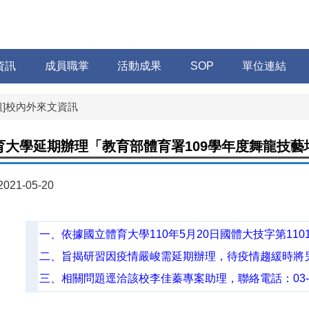
資訊
成員職掌
活動成果
SOP
單位連結
組]校內外來文資訊
育大學延期辦理「教育部體育署109學年度舞龍技藝
2021-05-20
一、依據國立體育大學110年5月20日國體大技字第1101
二、旨揭研習因疫情嚴峻需延期辦理，待疫情趨緩時將
三、相關問題逕洽該校李佳蓁專案助理，聯絡電話：03-328