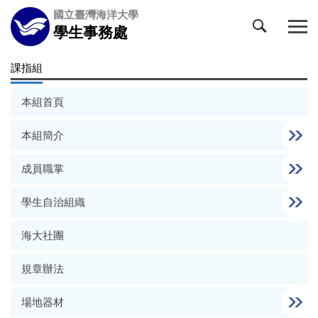
跳
國立臺灣海洋大學
到
學生事務處
主
要
課指組
內
容
本組首頁
區
本組簡介
成員職掌
學生自治組織
海大社團
規章辦法
場地器材