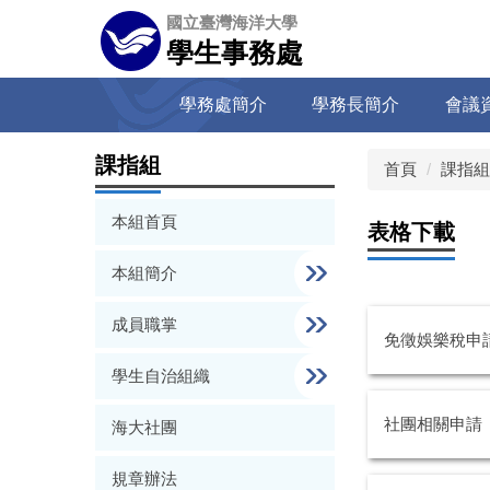
跳
國立臺灣海洋大學
到
學生事務處
主
要
學務處簡介
學務長簡介
會議
內
容
區
課指組
首頁
課指組
本組首頁
表格下載
本組簡介
成員職掌
免徵娛樂稅申
學生自治組織
社團相關申請
海大社團
規章辦法