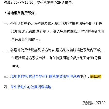
PM17:30~PM18:30
2F
；學生活動中心
過報告。
＊場地網路借用部分：
一、學生活動中心、海洋廳及展示廳之場地借用依照每學期『社團
場地協調』結果 進行登入。登入完畢後剩餘之空間時段提供各
單位及各社團借用。
二、
各場地使用情況詳見場協總表(場協總表請於場協系統內下載)，
借用請至場協系統申請，有任何疑問請洽課指組王老師(分機
1081)
。
三、
場地器材管理(請至學生社團活動資訊管理系統
申請，
請點選)
四、
學生活動中心社團活動場地
瀏覽數:
27130