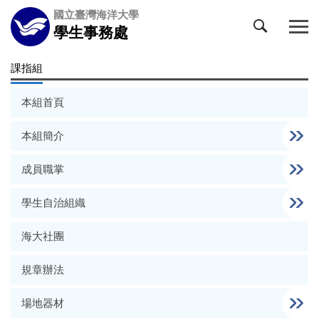
跳
國立臺灣海洋大學
到
學生事務處
主
要
課指組
內
容
本組首頁
區
本組簡介
成員職掌
學生自治組織
海大社團
規章辦法
場地器材