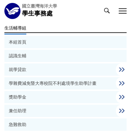
跳
國立臺灣海洋大學
到
學生事務處
主
要
生活輔導組
內
容
本組首頁
區
認識生輔
就學貸款
學雜費減免暨大專校院不利處境學生助學計畫
獎助學金
兼任助理
急難救助